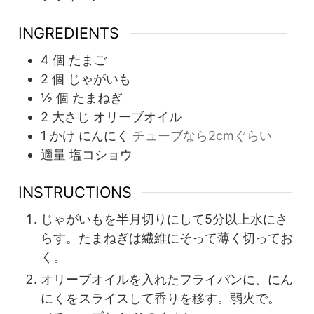
INGREDIENTS
4
個
たまご
2
個
じゃがいも
½
個
たまねぎ
2
大さじ
オリーブオイル
1
かけ
にんにく
チューブなら2cmぐらい
適量
塩コショウ
INSTRUCTIONS
じゃがいもを半月切りにして5分以上水にさ
らす。たまねぎは繊維にそって薄く切ってお
く。
オリーブオイルを入れたフライパンに、にん
にくをスライスして香りを移す。弱火で。