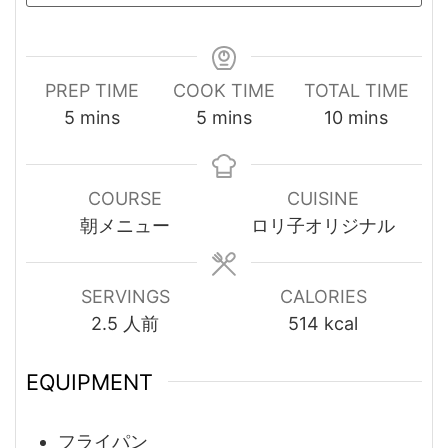
PREP TIME
COOK TIME
TOTAL TIME
minutes
minutes
minutes
5
mins
5
mins
10
mins
COURSE
CUISINE
朝メニュー
ロリ子オリジナル
SERVINGS
CALORIES
2.5
人前
514
kcal
EQUIPMENT
フライパン