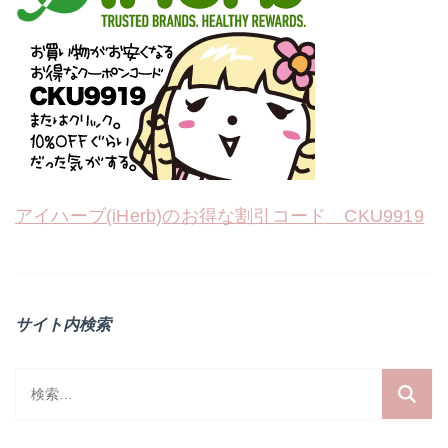
アイハーブ(iHerb)のお得な割引コード CKU9919
サイト内検索
検
索: