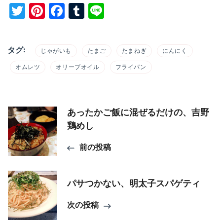
Twitter
Pinterest
Facebook
Tumblr
Line
タグ:
じゃがいも
たまご
たまねぎ
にんにく
オムレツ
オリーブオイル
フライパン
投
あったかご飯に混ぜるだけの、吉野
鶏めし
稿
前の投稿
ナ
ビ
パサつかない、明太子スパゲティ
ゲ
次の投稿