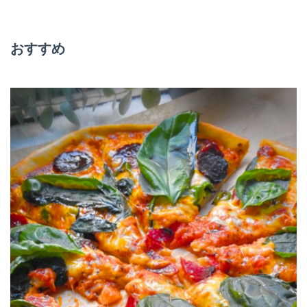
ー
シ
おすすめ
ョ
ン