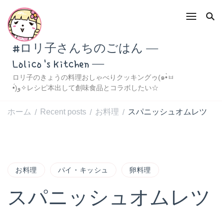
#ロリ子さんちのごはん ―
Lolico's Kitchen ―
ロリ子のきょうの料理おしゃべりクッキングゥ(๑•̀ㅂ
•́)و✧レシピ本出して創味食品とコラボしたい☆
ホーム
Recent posts
お料理
スパニッシュオムレツ
/
/
/
お料理
パイ・キッシュ
卵料理
スパニッシュオムレツ