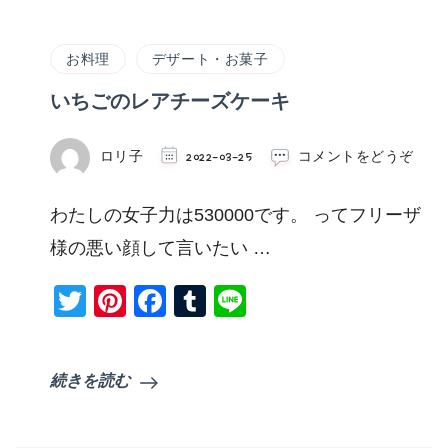
お料理
デザート・お菓子
いちごのレアチーズケーキ
(い
ロリ子
2022-03-25
コメントをどうぞ
ち
ご
わたしの女子力は530000です。 ってフリーザ
の
レ
様の悪い顔して言いたい …
ア
チ
Twitter
Pinterest
Facebook
Tumblr
Line
ー
ズ
ケ
ー
続きを読む
キ)