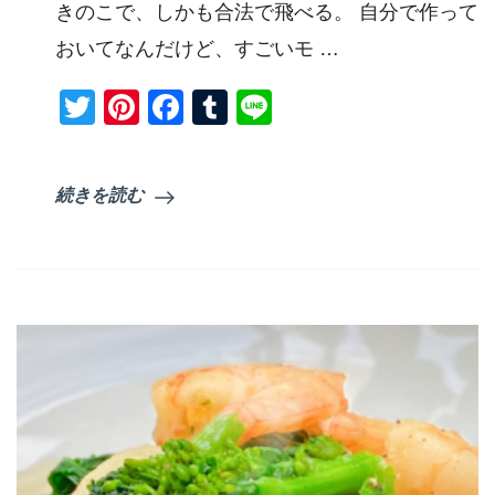
きのこで、しかも合法で飛べる。 自分で作って
き
の
おいてなんだけど、すごいモ …
こ
ソ
Twitter
Pinterest
Facebook
Tumblr
Line
ー
ス
で
パ
続きを読む
ス
タ)