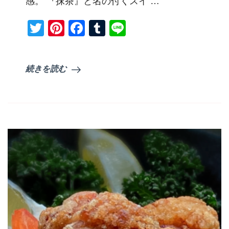
感。 『抹茶』と名の付くスイ …
チ
ー
Twitter
Pinterest
Facebook
Tumblr
Line
ズ
ケ
ー
キ)
続きを読む