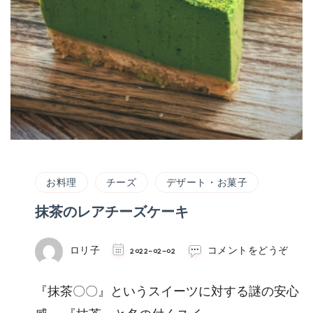
お料理
チーズ
デザート・お菓子
抹茶のレアチーズケーキ
(抹
ロリ子
2022-02-02
コメントをどうぞ
茶
の
『抹茶〇〇』というスイーツに対する謎の安心
レ
ア