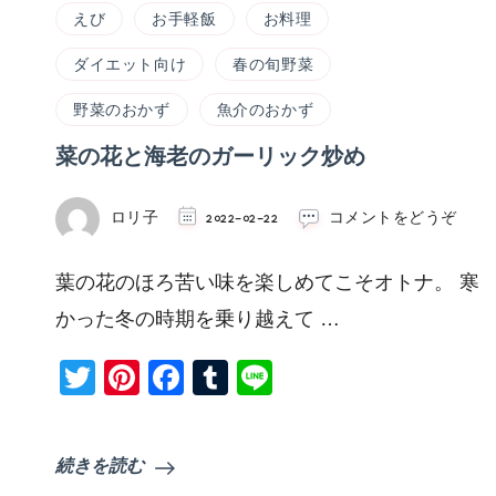
えび
お手軽飯
お料理
ダイエット向け
春の旬野菜
野菜のおかず
魚介のおかず
菜の花と海老のガーリック炒め
(菜
ロリ子
2022-02-22
コメントをどうぞ
の
花
葉の花のほろ苦い味を楽しめてこそオトナ。 寒
と
海
かった冬の時期を乗り越えて …
老
の
Twitter
Pinterest
Facebook
Tumblr
Line
ガ
ー
リ
ッ
続きを読む
ク
炒