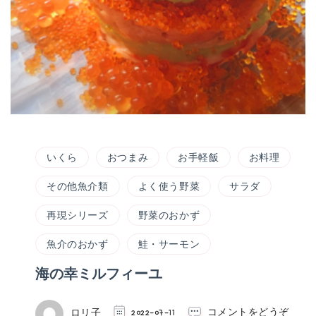
いくら
おつまみ
お手軽飯
お料理
その他魚介類
よく使う野菜
サラダ
再現シリーズ
野菜のおかず
魚介のおかず
鮭・サーモン
海の幸ミルフィーユ
(海
ロリ子
2022-07-11
コメントをどうぞ