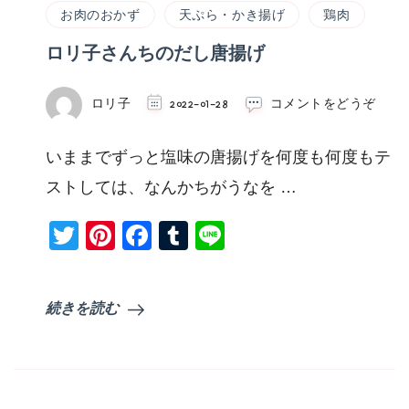
お肉のおかず
天ぷら・かき揚げ
鶏肉
ロリ子さんちのだし唐揚げ
(ロ
ロリ子
2022-01-28
コメントをどうぞ
リ
子
いままでずっと塩味の唐揚げを何度も何度もテ
さ
ん
ストしては、なんかちがうなを …
ち
の
Twitter
Pinterest
Facebook
Tumblr
Line
だ
し
唐
揚
続きを読む
げ)