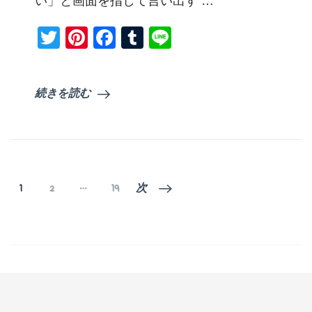
い」と画面を指して言い出す …
の
辛
Twitter
Pinterest
Facebook
Tumblr
Line
子
炒
め)
続きを読む
投
固
固
固
1
2
…
19
次
定
定
定
稿
ペ
ペ
ペ
の
ー
ー
ー
ジ
ジ
ジ
ペ