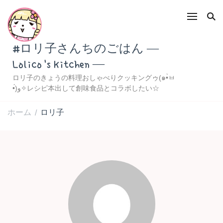
#ロリ子さんちのごはん ―
Lolico's Kitchen ―
ロリ子のきょうの料理おしゃべりクッキングゥ(๑•̀ㅂ
•́)و✧レシピ本出して創味食品とコラボしたい☆
ホーム
ロリ子
/