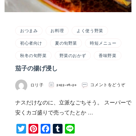
おつまみ
お料理
よく使う野菜
初心者向け
夏の旬野菜
時短メニュー
秋冬の旬野菜
野菜のおかず
香味野菜
茄子の揚げ浸し
(茄
ロリ子
2022-09-20
コメントをどうぞ
子
の
ナスだけなのに、立派なごちそう。 スーパーで
揚
げ
安くカゴ盛りで売ってたとか …
浸
し)
Twitter
Pinterest
Facebook
Tumblr
Line