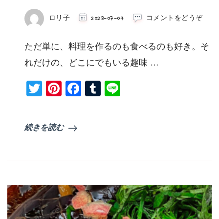
(リ
ロリ子
2023-07-04
コメントをどうぞ
ア
ル
ただ単に、料理を作るのも食べるのも好き。そ
店
舗
れだけの、どこにでもいる趣味 …
『ロ
リ
Twitter
Pinterest
Facebook
Tumblr
Line
コ
ズ
キ
ッ
続きを読む
チ
ン』
始
動。