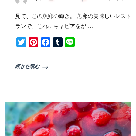
の
幸
見て、この魚卵の輝き。 魚卵の美味しいレスト
ミ
ル
ランで、これにキャビアをが …
フ
ィ
Twitter
Pinterest
Facebook
Tumblr
Line
ー
ユ)
続きを読む