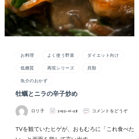
お料理
よく使う野菜
ダイエット向け
低糖質
再現シリーズ
貝類
魚介のおかず
牡蠣とニラの辛子炒め
(牡
ロリ子
2022-01-28
コメントをどうぞ
蠣
と
TVを観ていたヒゲが、おもむろに「これ食べた
ニ
ラ