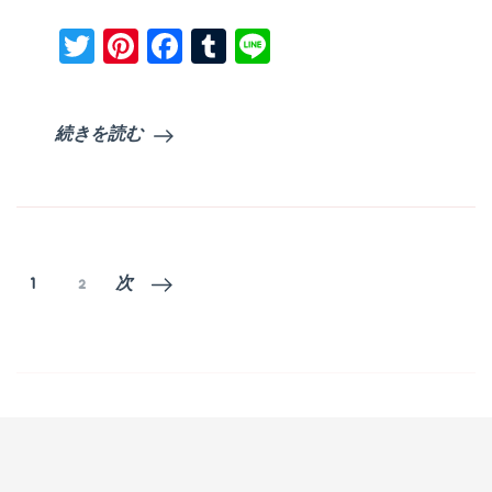
Twitter
Pinterest
Facebook
Tumblr
Line
続きを読む
投
固
固
1
2
次
定
定
稿
ペ
ペ
の
ー
ー
ジ
ジ
ペ
ー