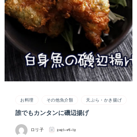
お料理
その他魚介類
天ぷら・かき揚げ
誰でもカンタンに磯辺揚げ
ロリ子
2021-05-12