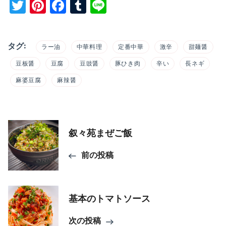
Twitter
Pinterest
Facebook
Tumblr
Line
タグ:
ラー油
中華料理
定番中華
激辛
甜麺醤
豆板醤
豆腐
豆豉醤
豚ひき肉
辛い
長ネギ
麻婆豆腐
麻辣醤
投
叙々苑まぜご飯
稿
前の投稿
ナ
ビ
基本のトマトソース
ゲ
次の投稿