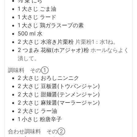
½
束
にら
1
大さじ
ごま油
1
大さじ
ラード
1
大さじ
鶏ガラスープの素
500
ml
水
2
大さじ
水溶き片栗粉
片栗粉1：水1ね。
2
つまみ
花椒(ホアジャオ)粉
ホールならよく
潰して。
調味料 その①
2
大さじ
おろしニンニク
2
大さじ
豆板醤(トウバンジャン)
2
大さじ
甜麺醤(テンメンジャン)
2
大さじ
麻辣醤(マーラージャン)
2
大さじ
ラー油
1
小さじ
粉唐辛子
合わせ調味料 その②