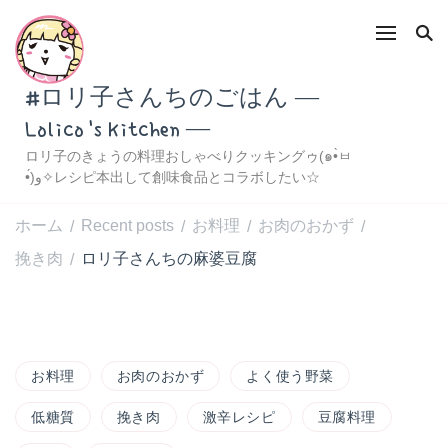
#ロリ子さんちのごはん ―
Lolico's Kitchen ―
ロリ子のきょうの料理おしゃべりクッキングゥ(๑•̀ㅂ
•́)و✧レシピ本出して創味食品とコラボしたい☆
ホーム
Recent posts
お料理
お肉のおかず
/
/
/
/
挽き肉
ロリ子さんちの麻婆豆腐
/
お料理
お肉のおかず
よく使う野菜
低糖質
挽き肉
激辛レシピ
豆腐料理