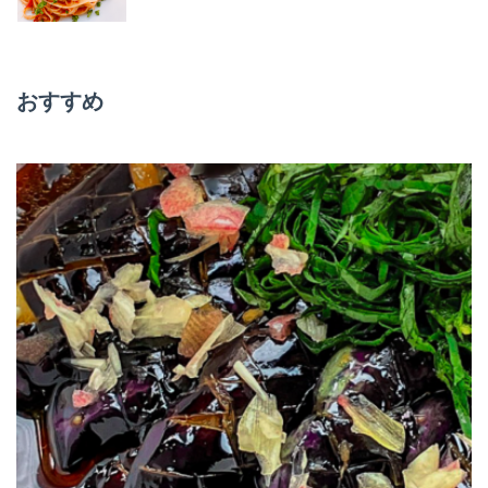
ー
シ
おすすめ
ョ
ン