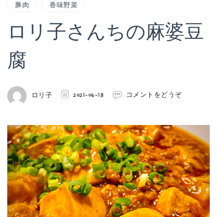
豚肉
香味野菜
ロリ子さんちの麻婆豆
腐
(ロ
ロリ子
2021-06-18
コメントをどうぞ
リ
子
さ
ん
ち
の
麻
婆
豆
腐)