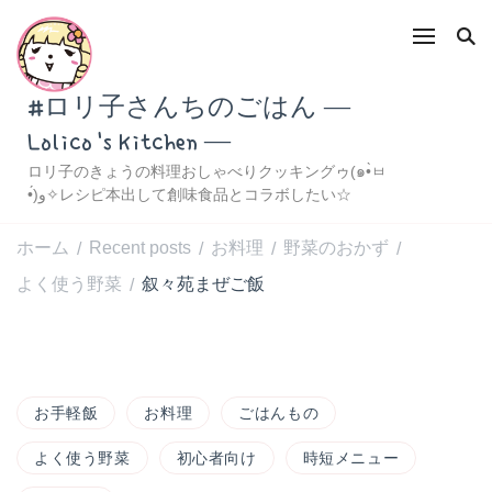
#ロリ子さんちのごはん ―
Lolico's Kitchen ―
ロリ子のきょうの料理おしゃべりクッキングゥ(๑•̀ㅂ
•́)و✧レシピ本出して創味食品とコラボしたい☆
ホーム
Recent posts
お料理
野菜のおかず
/
/
/
/
よく使う野菜
叙々苑まぜご飯
/
お手軽飯
お料理
ごはんもの
よく使う野菜
初心者向け
時短メニュー