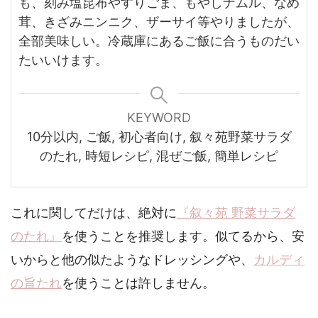
も、刻み塩昆布やすりごま、もやしナムル、なめ
茸、きざみニンニク、ザーサイ等やりましたが、
全部美味しい。冷蔵庫にあるご飯に合うものだい
たいいけます。
KEYWORD
10分以内, ご飯, 初心者向け, 叙々苑野菜サラダ
のたれ, 時短レシピ, 混ぜご飯, 簡単レシピ
これに関してだけは、絶対に
『叙々苑 野菜サラダ
のたれ』
を使うことを推奨します。似てるから、安
いからと他の似たようなドレッシングや、
カルディ
の旨たれ
を使うことは許しません。