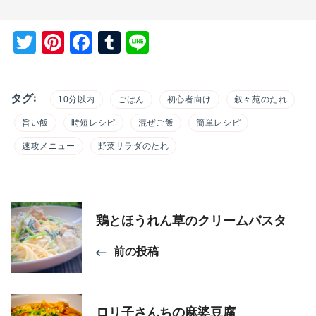
Twitter
Pinterest
Facebook
Tumblr
Line
タグ:
10分以内
ごはん
初心者向け
叙々苑のたれ
旨い飯
時短レシピ
混ぜご飯
簡単レシピ
速攻メニュー
野菜サラダのたれ
投
鶏とほうれん草のクリームパスタ
稿
前の投稿
ナ
ビ
ロリ子さんちの麻婆豆腐