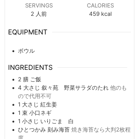
SERVINGS
CALORIES
2
人前
459
kcal
EQUIPMENT
ボウル
INGREDIENTS
2
膳
ご飯
4
大さじ
叙々苑 野菜サラダのたれ
他のも
ので代用不可
1
大さじ
紅生姜
1
束
小口ネギ
1
小さじ
いりごま 白
ひとつかみ
刻み海苔
焼き海苔なら大判2枚程
度