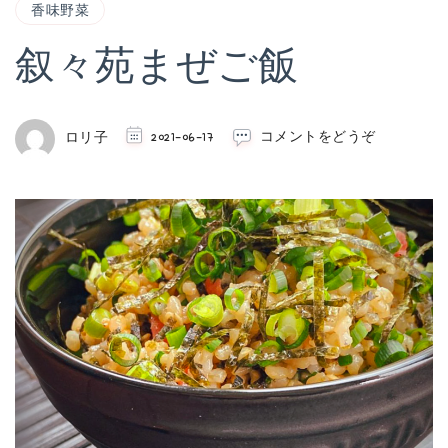
香味野菜
叙々苑まぜご飯
(叙々
ロリ子
2021-06-17
コメントをどうぞ
苑
ま
ぜ
ご
飯)