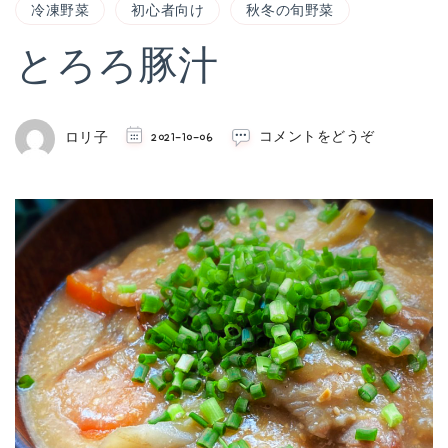
冷凍野菜
初心者向け
秋冬の旬野菜
とろろ豚汁
(と
ロリ子
2021-10-06
コメントをどうぞ
ろ
ろ
豚
汁)