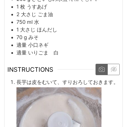
1
枚
うすあげ
2
大さじ
ごま油
750
ml
水
1
大さじ
ほんだし
70
g
みそ
適量
小口ネギ
適量
いりごま 白
INSTRUCTIONS
長芋は皮をむいて、すりおろしておきます。