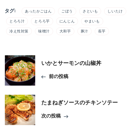
タグ:
あったかごはん
ごぼう
さといも
しいたけ
とろろ汁
とろろ芋
にんじん
やまいも
冷え性対策
味噌汁
大和芋
豚汁
長芋
投
いかとサーモンの山椒丼
稿
前の投稿
ナ
ビ
たまねぎソースのチキンソテー
ゲ
次の投稿
ー