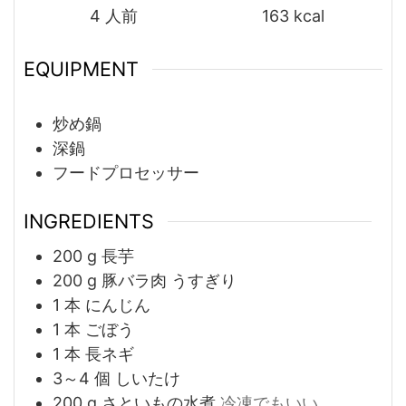
4
人前
163
kcal
EQUIPMENT
炒め鍋
深鍋
フードプロセッサー
INGREDIENTS
200
g
長芋
200
g
豚バラ肉 うすぎり
1
本
にんじん
1
本
ごぼう
1
本
長ネギ
3～4
個
しいたけ
200
g
さといもの水煮
冷凍でもいい