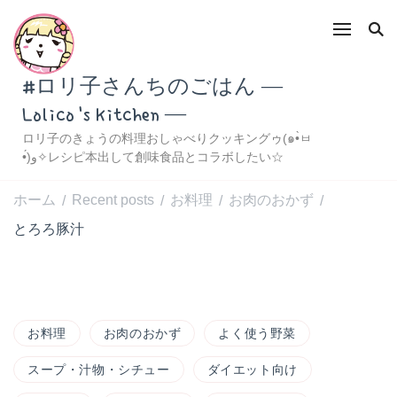
#ロリ子さんちのごはん ―
Lolico's Kitchen ―
ロリ子のきょうの料理おしゃべりクッキングゥ(๑•̀ㅂ
•́)و✧レシピ本出して創味食品とコラボしたい☆
ホーム
Recent posts
お料理
お肉のおかず
/
/
/
/
とろろ豚汁
お料理
お肉のおかず
よく使う野菜
スープ・汁物・シチュー
ダイエット向け