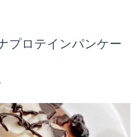
ナプロテインパンケー
(【失
ぞ
敗】
チ
ョ
コ
バ
ナ
ナ
プ