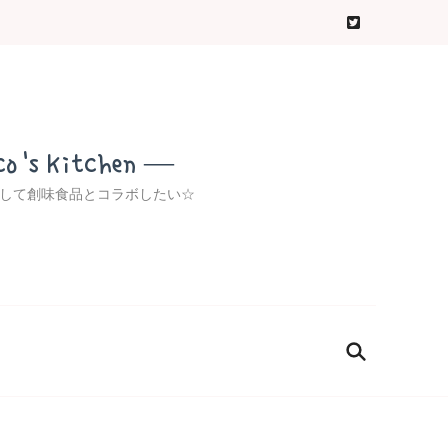
 Kitchen ―
クッキングゥ(๑•̀ㅂ•́)و✧レシピ本出して創味食品とコラボしたい☆