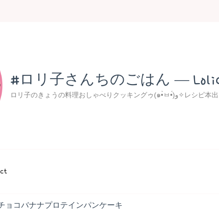
#ロリ子さんちのごはん ― Lolico's
ロリ子のきょうの料理おしゃべり
ct
チョコバナナプロテインパンケーキ