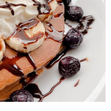
ロ
テ
イ
ン
パ
ン
ケ
ー
キ)