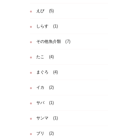
えび
(5)
しらす
(1)
その他魚介類
(7)
たこ
(4)
まぐろ
(4)
イカ
(2)
サバ
(1)
サンマ
(1)
ブリ
(2)