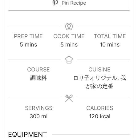
Pin Recipe
PREP TIME
COOK TIME
TOTAL TIME
minutes
minutes
minutes
5
mins
5
mins
10
mins
COURSE
CUISINE
調味料
ロリ子オリジナル, 我
が家の定番
SERVINGS
CALORIES
300
ml
120
kcal
EQUIPMENT