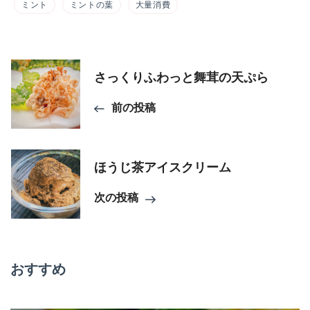
ミント
ミントの葉
大量消費
投
さっくりふわっと舞茸の天ぷら
稿
前の投稿
ナ
ビ
ほうじ茶アイスクリーム
ゲ
次の投稿
ー
シ
おすすめ
ョ