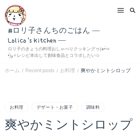
#ロリ子さんちのごはん ―
Lolico's Kitchen ―
ロリ子のきょうの料理おしゃべりクッキングゥ(๑•̀ㅂ
•́)و✧レシピ本出して創味食品とコラボしたい☆
ホーム
Recent posts
お料理
爽やかミントシロップ
/
/
/
お料理
デザート・お菓子
調味料
爽やかミントシロップ