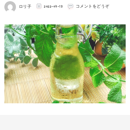
(爽
ロリ子
2022-07-13
コメントをどうぞ
や
か
ミ
ン
ト
シ
ロ
ッ
プ)