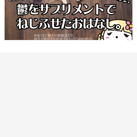
じ
伏
せ
た
お
は
な
し。
(そ
の
２・
不
眠
＆
女
性
特
有
編))