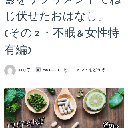
じ伏せたおはなし。
(その２・不眠＆女性特
有編)
(鬱
ロリ子
2021-11-11
コメントをどうぞ
を
サ
プ
リ
メ
ン
ト
で
ね