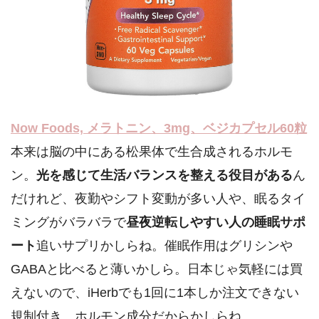
Now Foods, メラトニン、3mg、ベジカプセル60粒
本来は脳の中にある松果体で生合成されるホルモ
ン。
光を感じて生活バランスを整える役目がある
ん
だけれど、夜勤やシフト変動が多い人や、眠るタイ
ミングがバラバラで
昼夜逆転しやすい人の睡眠サポ
ート
追いサプリかしらね。催眠作用はグリシンや
GABAと比べると薄いかしら。日本じゃ気軽には買
えないので、iHerbでも1回に1本しか注文できない
規制付き。ホルモン成分だからかしらね。