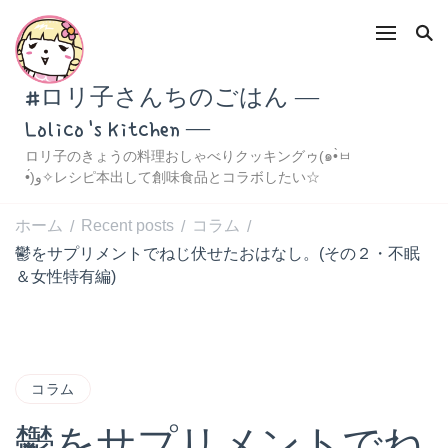
#ロリ子さんちのごはん ―
Lolico's Kitchen ―
ロリ子のきょうの料理おしゃべりクッキングゥ(๑•̀ㅂ
•́)و✧レシピ本出して創味食品とコラボしたい☆
ホーム
Recent posts
コラム
/
/
/
鬱をサプリメントでねじ伏せたおはなし。(その２・不眠
＆女性特有編)
コラム
鬱をサプリメントでね