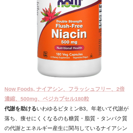
Now Foods, ナイアシン、フラッシュフリー、2倍
濃縮、500mg、ベジカプセル180粒
代謝を助ける
いわゆるビタミンB3。年老いて代謝が
落ち、痩せにくくなるのも糖質・脂質・タンパク質
の代謝とエネルギー産生に関与しているナイアシン