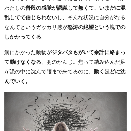
わたしの
普段の感覚が認識して無くて、いまだに混
乱してて信じられない
し、そんな状況に自分がなる
なんてというガッカリ感が
怒涛の絶望という塊での
しかかってくる
。
網にかかった動物が
ジタバタもがいて余計に絡まっ
て動けなくなる
、あのかんじ。焦って踏み込んだ足
が泥の中に沈んで腰まで来てるのに、
動くほどに沈
んでいく。