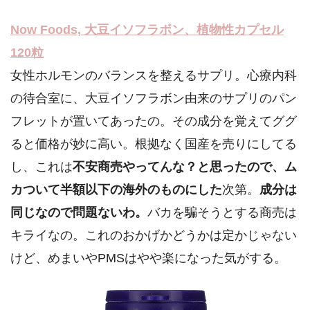
Now Foods, 大豆イソフラボン、植物性カプセル
120粒
女性ホルモンのバランスを整えるサプリ。心療内科
の待合室に、大豆イソフラボン由来のサプリのパン
フレットが置いてあったの。その成分を覚えてググ
ると価格が妙に高い。根拠なく国産を売りにしてる
し、これは
不安商売やってんな？と思ったので、ム
カついて半額以下の海外のものにした
次第。
成分は
同じなので問題ないわ。
バカを騙そうとする商売は
キライなの。これのおかげかどうかは定かじゃない
けど、めまいやPMSはやや楽になった気がする。